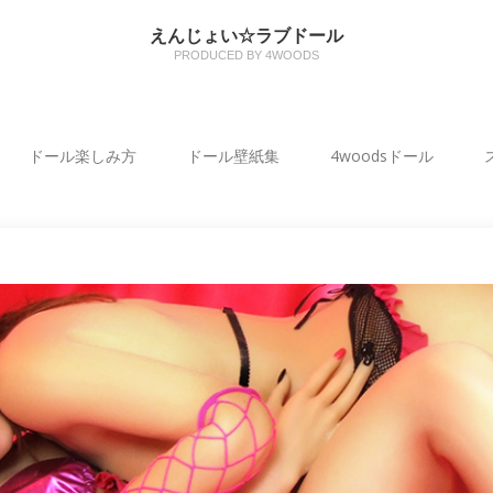
えんじょい☆ラブドール
PRODUCED BY 4WOODS
ドール楽しみ方
ドール壁紙集
4woodsドール