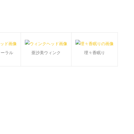
オーラル
亜沙美ウィンク
理々香眠り