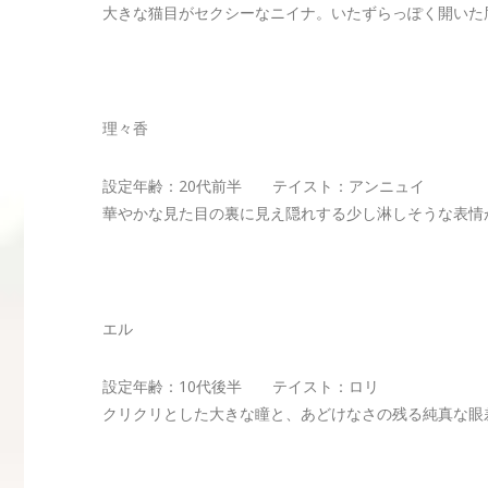
大きな猫目がセクシーなニイナ。いたずらっぽく開いた
理々香
設定年齢：20代前半 テイスト：アンニュイ
華やかな見た目の裏に見え隠れする少し淋しそうな表情
エル
設定年齢：10代後半 テイスト：ロリ
クリクリとした大きな瞳と、あどけなさの残る純真な眼