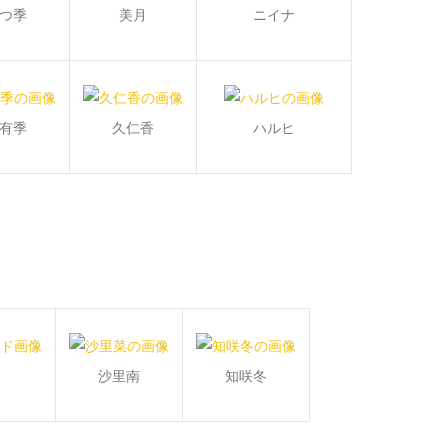
つ季
美月
ニイナ
有季
久仁香
ハルヒ
沙里南
知咲冬